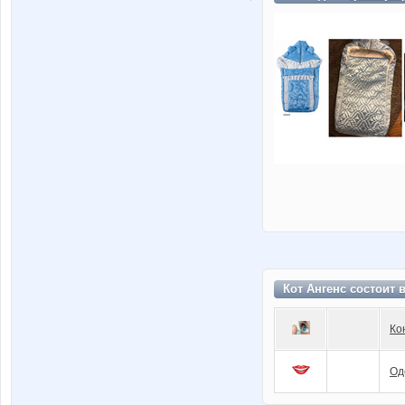
Кот Ангенс состоит 
Ко
Од