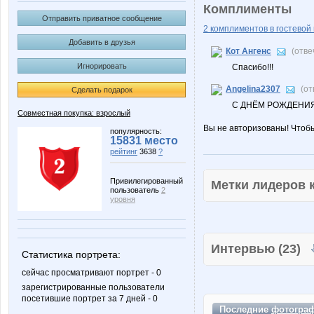
Комплименты
Отправить приватное сообщение
2 комплиментов в гостевой 
Добавить в друзья
Кот Ангенс
(отве
Игнорировать
Спасибо!!!
Angelina2307
(от
Сделать подарок
С ДНЁМ РОЖДЕНИЯ!
Совместная покупка: взрослый
Вы не авторизованы! Чтоб
популярность:
15831 место
рейтинг
3638
?
Привилегированный
Метки лидеров
пользователь
2
уровня
Интервью (23)
Статистика портрета:
сейчас просматривают портрет - 0
зарегистрированные пользователи
посетившие портрет за 7 дней - 0
Последние
фотогра