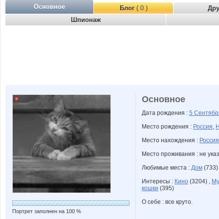
Основное
Блог
( 0 )
Др
Шпионаж
Основное
Дата рождения :
5 Сентяб
Место рождения :
Россия
,
Н
Место нахождения :
Россия
Место проживания : не ука
Любимые места :
Дом
(733)
Интересы :
Кино
(3204) ,
Му
кошки
(395)
О себе : все круто.
Портрет заполнен на 100 %